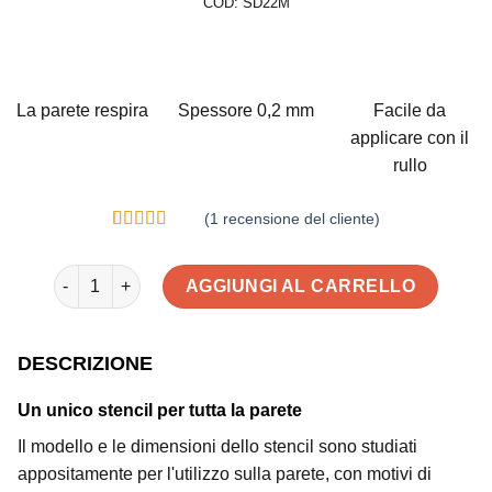
COD:
SD22M
La parete respira
Spessore 0,2 mm
Facile da
applicare con il
rullo
(
1
recensione del cliente)
Valutato
1
5.00
su 5 su
Stencil decorativo - Mandala, Riutilizzabile quantità
base di
AGGIUNGI AL CARRELLO
recensioni
DESCRIZIONE
Un unico stencil per tutta la parete
Il modello e le dimensioni dello stencil sono studiati
appositamente per l'utilizzo sulla parete, con motivi di