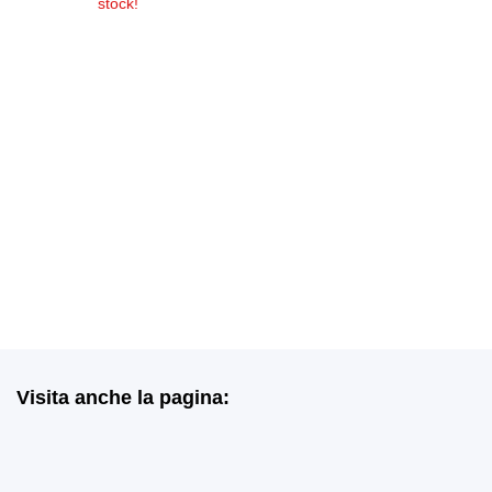
stock!
5.00
su 5
Visita anche la pagina: