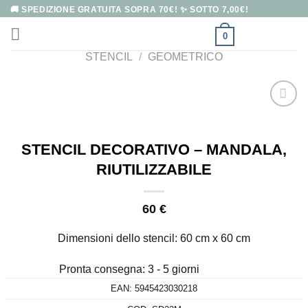
Salta
🚚 SPEDIZIONE GRATUITA SOPRA 70€! ✨ SOTTO 7,00€!
ai
0
contenuti
STENCIL
/
GEOMETRICO
STENCIL DECORATIVO – MANDALA,
RIUTILIZZABILE
60
€
Dimensioni dello stencil
: 60 cm x 60 cm
Pronta consegna: 3 - 5 giorni
EAN:
5945423030218