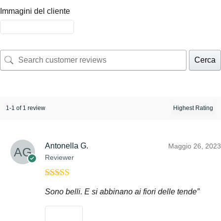
Immagini del cliente
Cerca
1-1 of 1 review
Antonella G.
Maggio 26, 2023
Reviewer
Valutato
5
su
Sono belli. E si abbinano ai fiori delle tende”
5