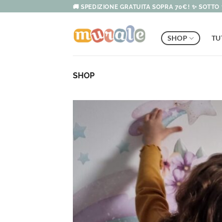
Salta
🚚 SPEDIZIONE GRATUITA SOPRA 70€! ✨ SOTTO 
ai
contenuti
SHOP
TU
SHOP