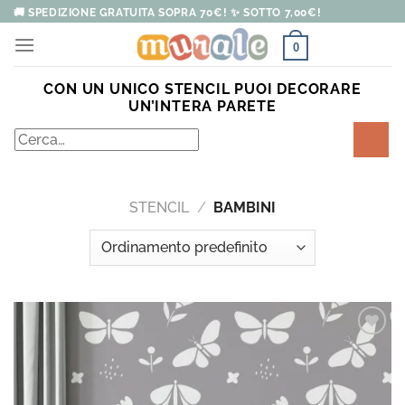
Salta
🚚 SPEDIZIONE GRATUITA SOPRA 70€! ✨ SOTTO 7,00€!
ai
0
contenuti
CON UN UNICO STENCIL PUOI DECORARE
UN’INTERA PARETE
Cerca:
STENCIL
/
BAMBINI