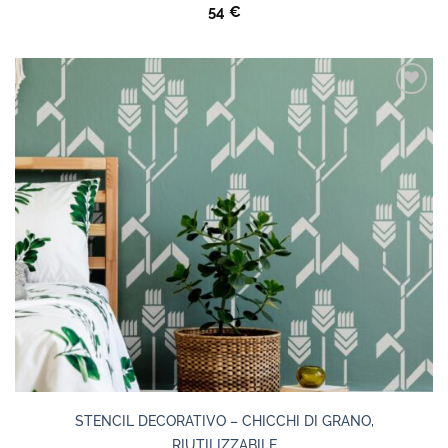
Valutato
54
€
5.00
su 5
STENCIL DECORATIVO – CHICCHI DI GRANO,
RIUTILIZZABILE