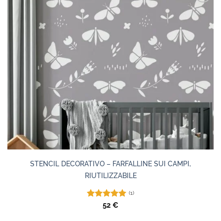
STENCIL DECORATIVO – FARFALLINE SUI CAMPI,
RIUTILIZZABILE
(1)
Valutato
52
€
5.00
su 5