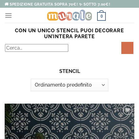
Salta
🚚 SPEDIZIONE GRATUITA SOPRA 70€! ✨ SOTTO 7,00€!
ai
0
contenuti
CON UN UNICO STENCIL PUOI DECORARE
UN’INTERA PARETE
Cerca:
STENCIL