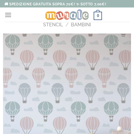
Salta
🚚 SPEDIZIONE GRATUITA SOPRA 70€! ✨ SOTTO 7,00€!
ai
0
contenuti
STENCIL
/
BAMBINI