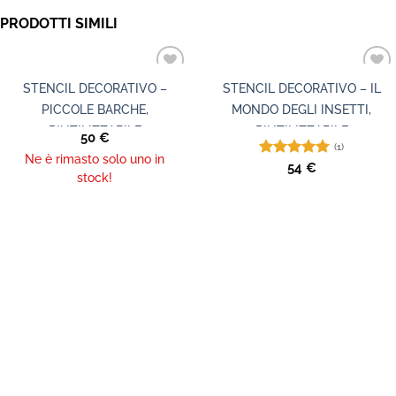
PRODOTTI SIMILI
STENCIL DECORATIVO –
STENCIL DECORATIVO – IL
PICCOLE BARCHE,
MONDO DEGLI INSETTI,
RIUTILIZZABILE
RIUTILIZZABILE
50
€
(1)
Ne è rimasto solo uno in
Valutato
54
€
stock!
5.00
su 5