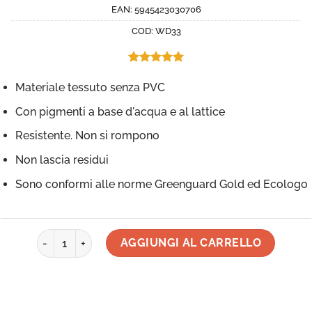
EAN:
5945423030706
COD:
WD33
Valutato
1
5.00
su 5
Materiale tessuto senza PVC
su base di
recensioni
Con pigmenti a base d'acqua e al lattice
Resistente. Non si rompono
Non lascia residui
Sono conformi alle norme Greenguard Gold ed Ecologo
Adesivo da parete - Volatili in pastello, Tessuto, Riposiziona
AGGIUNGI AL CARRELLO