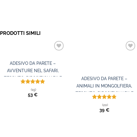
PRODOTTI SIMILI
ADESIVO DA PARETE –
AVVENTURE NEL SAFARI,
TESSUTO, RIPOSIZIONABILE
ADESIVO DA PARETE –
ANIMALI IN MONGOLFIERA,
Valutato
(15)
TESSUTO, RIPOSIZIONABILE
5.00
su 5
53
€
Valutato
(20)
4.80
su 5
39
€