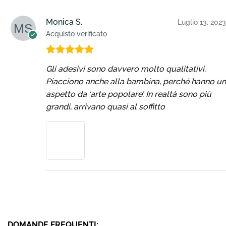
Monica S.
Luglio 13, 2023
Acquisto verificato
Valutato
5
Gli adesivi sono davvero molto qualitativi.
su 5
Piacciono anche alla bambina, perché hanno un
aspetto da ‘arte popolare’. In realtà sono più
grandi, arrivano quasi al soffitto
DOMANDE FREQUENTI: