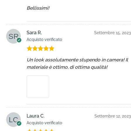
Valutato
5
Bellissimi!
su 5
Sara R.
Settembre 15, 2023
Acquisto verificato
Valutato
5
Un look assolutamente stupendo in camera! Il
su 5
materiale è ottimo, di ottima qualità!
Laura C.
Settembre 12, 2023
Acquisto verificato