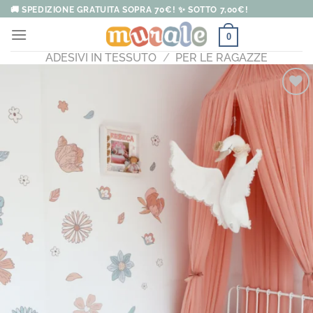
Salta
🚚 SPEDIZIONE GRATUITA SOPRA 70€! ✨ SOTTO 7,00€!
ai
0
contenuti
ADESIVI IN TESSUTO
/
PER LE RAGAZZE