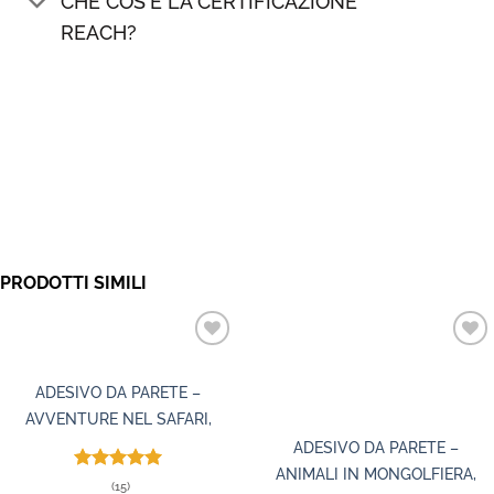
CHE COS'È LA CERTIFICAZIONE
REACH?
PRODOTTI SIMILI
ADESIVO DA PARETE –
AVVENTURE NEL SAFARI,
TESSUTO, RIPOSIZIONABILE
ADESIVO DA PARETE –
ANIMALI IN MONGOLFIERA,
Valutato
(15)