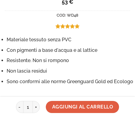
53
€
COD:
WD48
Valutato
3
5.00
su 5
Materiale tessuto senza PVC
su base di
recensioni
Con pigmenti a base d'acqua e al lattice
Resistente. Non si rompono
Non lascia residui
Sono conformi alle norme Greenguard Gold ed Ecologo
Adesivo da parete - Fiori delicati, Tessuto, Riposizionabile q
AGGIUNGI AL CARRELLO