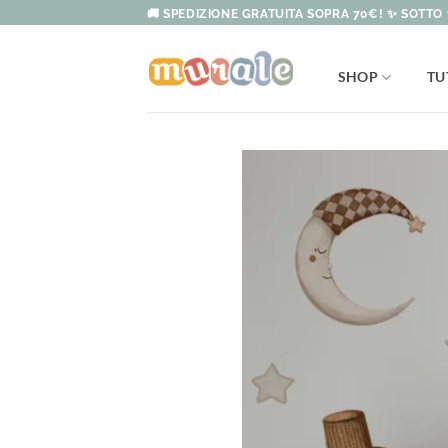
Salta
🚚 SPEDIZIONE GRATUITA SOPRA 70€! ✨ SOTTO 
ai
contenuti
SHOP
TU