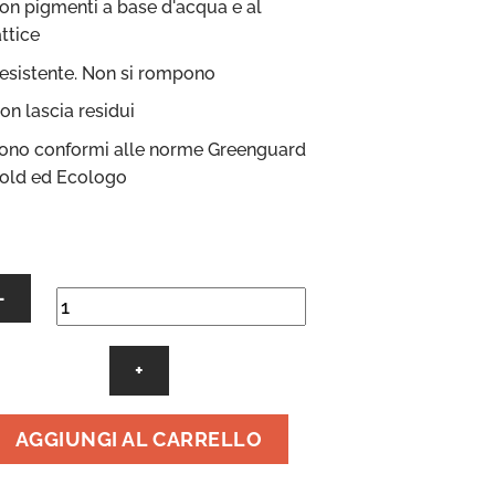
on pigmenti a base d'acqua e al
attice
esistente. Non si rompono
on lascia residui
ono conformi alle norme Greenguard
old ed Ecologo
sivo
ete
AGGIUNGI AL CARRELLO
o