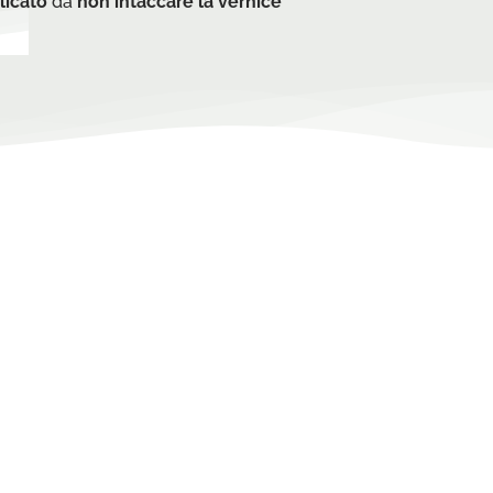
licato
da
non intaccare la vernice