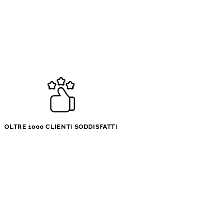
lato,
suto,
sizionabile
ntità
OLTRE 1000 CLIENTI SODDISFATTI