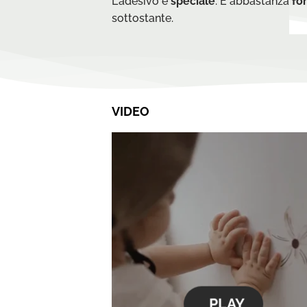
L'adesivo è
speciale
. È abbastanza
for
sottostante.
VIDEO
PLAY