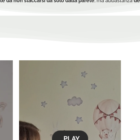
te da non staccarsi da solo dalla parete
, ma abbastanza
de
PLAY