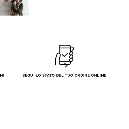
Stel
Tes
Ripo
qua
NI
SEGUI LO STATO DEL TUO ORDINE ONLINE